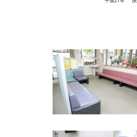
平成17年
医