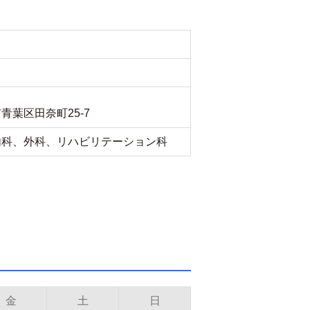
ク
青葉区田奈町25-7
内科、外科、リハビリテーション科
金
土
日