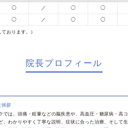
◯
／
◯
◯
◯
／
◯
◯
診療しております。）
院長プロフィール
ご挨拶
クでは、頭痛・眩暈などの脳疾患や、高血圧・糖尿病・高
ど、わかりやすく丁寧な説明、症状に合った治療、そして