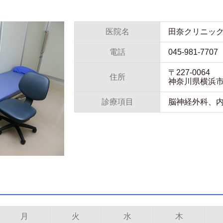
医院名
田奈クリニッ
電話
045-981-7707
〒227-0064
住所
神奈川県横浜市
診療項目
脳神経外科、
月
火
水
木