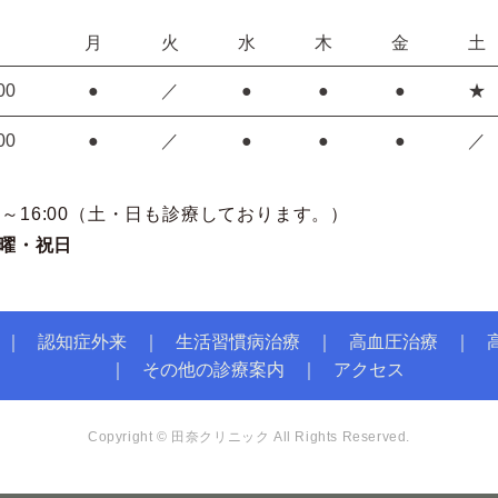
月
火
水
木
金
土
00
●
／
●
●
●
★
00
●
／
●
●
●
／
:00～16:00（土・日も診療しております。）
曜・祝日
認知症外来
生活習慣病治療
高血圧治療
その他の診療案内
アクセス
Copyright © 田奈クリニック All Rights Reserved.