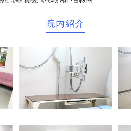
療社団法人 桐光会 調布病院 内科・整形外科
院内紹介