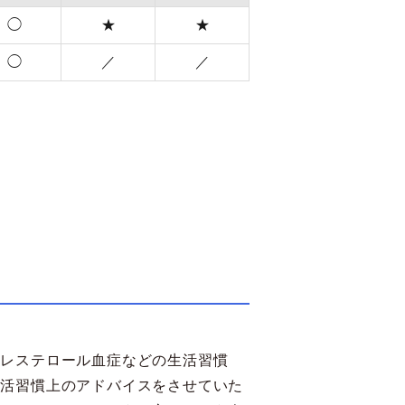
◯
★
★
◯
／
／
コレステロール血症などの生活習慣
生活習慣上のアドバイスをさせていた