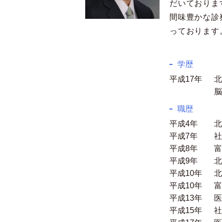
だいておりま
間味豊かな診
っております
学歴
平成17年
北
脳
職歴
平成4年
北
平成7年
社
平成8年
富
平成9年
北
平成10年
北
平成10年
富
平成13年
医
平成15年
社