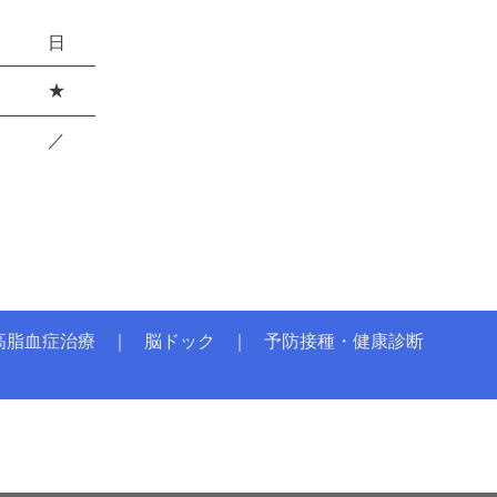
日
★
／
高脂血症治療
脳ドック
予防接種・健康診断